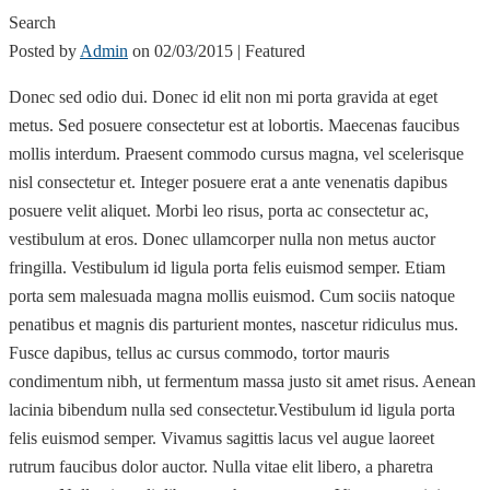
Search
Posted by
Admin
on
02/03/2015
| Featured
Donec sed odio dui. Donec id elit non mi porta gravida at eget
metus. Sed posuere consectetur est at lobortis. Maecenas faucibus
mollis interdum. Praesent commodo cursus magna, vel scelerisque
nisl consectetur et. Integer posuere erat a ante venenatis dapibus
posuere velit aliquet. Morbi leo risus, porta ac consectetur ac,
vestibulum at eros. Donec ullamcorper nulla non metus auctor
fringilla. Vestibulum id ligula porta felis euismod semper. Etiam
porta sem malesuada magna mollis euismod. Cum sociis natoque
penatibus et magnis dis parturient montes, nascetur ridiculus mus.
Fusce dapibus, tellus ac cursus commodo, tortor mauris
condimentum nibh, ut fermentum massa justo sit amet risus. Aenean
lacinia bibendum nulla sed consectetur.Vestibulum id ligula porta
felis euismod semper. Vivamus sagittis lacus vel augue laoreet
rutrum faucibus dolor auctor. Nulla vitae elit libero, a pharetra