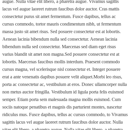
augue. Nulla vitae elit libero, a pharetra augue. Vivamus sagittis
lacus vel augue laoreet rutrum faucibus dolor auctor. Cras mattis
consectetur purus sit amet fermentum. Fusce dapibus, tellus ac
cursus commodo, tortor mauris condimentum nibh, ut fermentum
massa justo sit amet risus. Sed posuere consectetur est at lobortis.
Aenean lacinia bibendum nulla sed consectetur. Aenean lacinia
bibendum nulla sed consectetur. Maecenas sed diam eget risus
varius blandit sit amet non magna.Sed posuere consectetur est at
lobortis. Maecenas faucibus mollis interdum. Praesent commodo
cursus magna, vel scelerisque nisl consectetur et. Integer posuere
erat a ante venenatis dapibus posuere velit aliquet.Morbi leo risus,
porta ac consectetur ac, vestibulum at eros. Donec ullamcorper nulla
non metus auctor fringilla. Vestibulum id ligula porta felis euismod
semper. Etiam porta sem malesuada magna mollis euismod. Cum
sociis natoque penatibus et magnis dis parturient montes, nascetur
ridiculus mus. Fusce dapibus, tellus ac cursus commodo, to Vivamus
sagittis lacus vel augue laoreet rutrum faucibus dolor auctor. Nulla
vitae elit libero, a pharetra augue. Nulla vitae elit libero, a pharetra